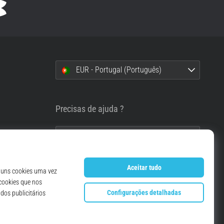
EUR - Portugal (Português)
i
Precisas de ajuda ?
info@top4running.pt
essoais