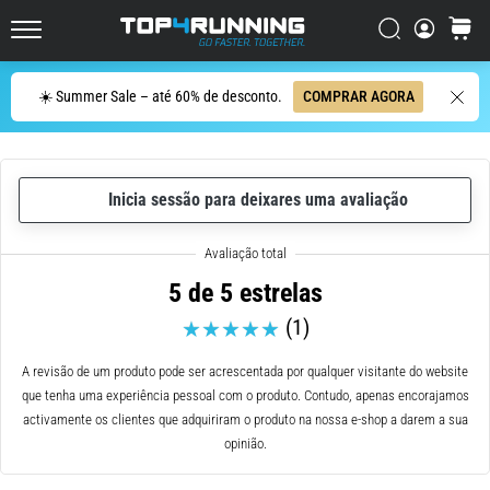
de
corrida
Procurar
cesto
Top4Running.pt
com
maior
Procurar
☀️ Summer Sale – até 60% de desconto.
COMPRAR AGORA
amortecimento?
Descubra
os
ténis
com
Inicia sessão para deixares uma avaliação
amortecimento
para
estrada…
5 de 5 estrelas
(1)
5. 8. 2026
•
A revisão de um produto pode ser acrescentada por qualquer visitante do website
8 minutos lendo
que tenha uma experiência pessoal com o produto. Contudo, apenas encorajamos
Causas
activamente os clientes que adquiriram o produto na nossa e-shop a darem a sua
mais
opinião.
comuns