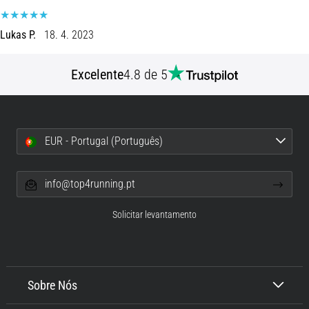
de
dor
Lukas P.
18. 4. 2023
no
joelho
durante
Excelente
4.8 de 5
e
após
a
corrida
EUR - Portugal (Português)
A
dor
info@top4running.pt
no
joelho
Solicitar levantamento
vai
afetar
todos
os
corredores
Sobre Nós
pelo
menos