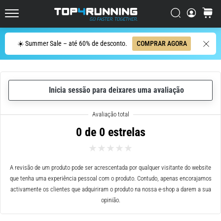
de
corrida
Procurar
cesto
Top4Running.pt
com
maior
Procurar
☀️ Summer Sale – até 60% de desconto.
COMPRAR AGORA
amortecimento?
Descubra
os
ténis
com
Inicia sessão para deixares uma avaliação
amortecimento
para
estrada…
0 de 0 estrelas
5. 8. 2026
•
A revisão de um produto pode ser acrescentada por qualquer visitante do website
8 minutos lendo
que tenha uma experiência pessoal com o produto. Contudo, apenas encorajamos
Causas
activamente os clientes que adquiriram o produto na nossa e-shop a darem a sua
mais
opinião.
comuns