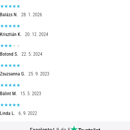
8 minutos lendo
Corrida
Balázs N.
28. 1. 2026
de
vaivém
Krisztián K.
20. 12. 2024
e
teste
beep:
Botond S.
22. 5. 2024
O
que
são
Zsuzsanna G.
25. 9. 2023
e
como
são
Bálint M.
15. 5. 2023
realizados?
Na
prática,
Linda L.
6. 9. 2022
o
shuttle
Excelente
4.8 de 5