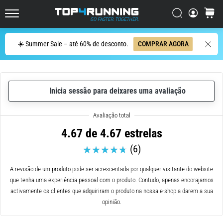
ser
resumido
Procurar
cesto
Top4Running.pt
em
uma
Procurar
☀️ Summer Sale – até 60% de desconto.
COMPRAR AGORA
frase:
dói,
mas
vale
Inicia sessão para deixares uma avaliação
a
pena!
Que
benefícios
4.67 de 4.67 estrelas
ele
(6)
oferece,
quais
tipos
A revisão de um produto pode ser acrescentada por qualquer visitante do website
de…
que tenha uma experiência pessoal com o produto. Contudo, apenas encorajamos
activamente os clientes que adquiriram o produto na nossa e-shop a darem a sua
opinião.
7. 8. 2026
•