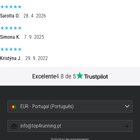
de
dor
Sarolta O.
28. 4. 2026
no
joelho
durante
Simona K.
7. 9. 2025
e
após
a
Kristýna J.
29. 9. 2022
corrida
A
Excelente
4.8 de 5
dor
no
joelho
vai
afetar
EUR - Portugal (Português)
todos
os
info@top4running.pt
corredores
pelo
menos
Solicitar levantamento