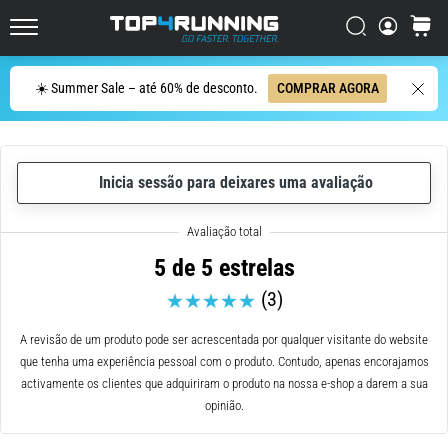
de
corrida
Procurar
cesto
Top4Running.pt
com
maior
Procurar
☀️ Summer Sale – até 60% de desconto.
COMPRAR AGORA
amortecimento?
Descubra
os
ténis
com
Inicia sessão para deixares uma avaliação
amortecimento
para
estrada…
5 de 5 estrelas
(3)
5. 8. 2026
•
A revisão de um produto pode ser acrescentada por qualquer visitante do website
8 minutos lendo
que tenha uma experiência pessoal com o produto. Contudo, apenas encorajamos
Causas
activamente os clientes que adquiriram o produto na nossa e-shop a darem a sua
mais
opinião.
comuns