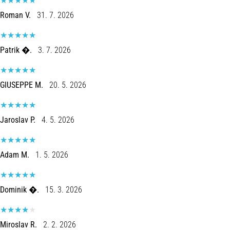
•
Roman V.
31. 7. 2026
6 minutos lendo
Como
Escolher
Patrik �.
3. 7. 2026
Bastões
de
GIUSEPPE M.
20. 5. 2026
Corrida
e
Quais
Jaroslav P.
4. 5. 2026
Benefícios
Eles
Vão
Adam M.
1. 5. 2026
Te
Trazer?
Dominik �.
15. 3. 2026
Os
bastões
de
corrida
Miroslav R.
2. 2. 2026