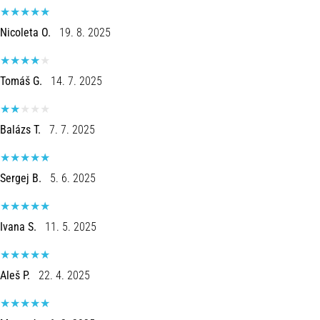
vale
a
Nicoleta O.
19. 8. 2025
pena!
Que
benefícios
Tomáš G.
14. 7. 2025
ele
oferece,
quais
Balázs T.
7. 7. 2025
tipos
de…
Sergej B.
5. 6. 2025
Mostrar
todos
Ivana S.
11. 5. 2025
os
artigos
Aleš P.
22. 4. 2025