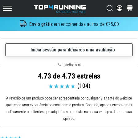
maneiras
Procurar
cesto
de
Top4Running.pt
amarrar
Envio grátis
em encomendas acima de €75,00
os
Procurar
atacadores.
Mas
não
Inicia sessão para deixares uma avaliação
se
preocupe,
temos
três
4.73 de 4.73 estrelas
opções
(104)
básicas
e
A revisão de um produto pode ser acrescentada por qualquer visitante do website
simples
que tenha uma experiência pessoal com o produto. Contudo, apenas encorajamos
para
activamente os clientes que adquiriram o produto na nossa e-shop a darem a sua
si.
opinião.
Como…
10. 8. 2026