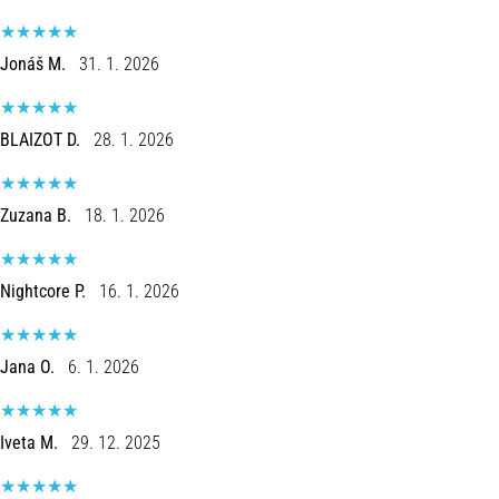
estão
entre
as
Jonáš M.
31. 1. 2026
ferramentas
de
treino
BLAIZOT D.
28. 1. 2026
mais
populares
e
Zuzana B.
18. 1. 2026
utilizadas.
Que
benefícios
Nightcore P.
16. 1. 2026
eles
trarão
para…
Jana O.
6. 1. 2026
7. 8. 2026
Iveta M.
29. 12. 2025
•
9 minutos lendo