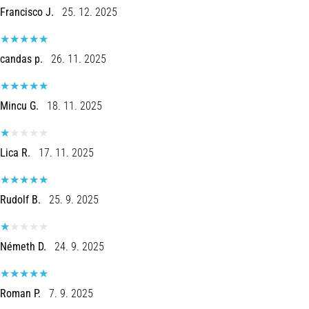
Treino
Francisco J.
25. 12. 2025
de
Corrida
Intervalado:
candas p.
26. 11. 2025
Aumente
Sua
Velocidade
Mincu G.
18. 11. 2025
e
Resistência!
Lica R.
17. 11. 2025
O
treino
intervalado
Rudolf B.
25. 9. 2025
pode
ser
resumido
Németh D.
24. 9. 2025
em
uma
frase:
dói,
Roman P.
7. 9. 2025
mas