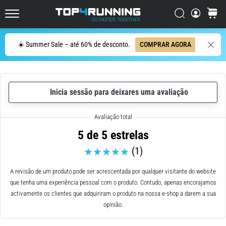
ser
resumido
Procurar
cesto
Top4Running.pt
em
uma
Procurar
☀️ Summer Sale – até 60% de desconto.
COMPRAR AGORA
frase:
dói,
mas
vale
Inicia sessão para deixares uma avaliação
a
pena!
Que
benefícios
5 de 5 estrelas
ele
(1)
oferece,
quais
tipos
A revisão de um produto pode ser acrescentada por qualquer visitante do website
de…
que tenha uma experiência pessoal com o produto. Contudo, apenas encorajamos
activamente os clientes que adquiriram o produto na nossa e-shop a darem a sua
opinião.
7. 8. 2026
•