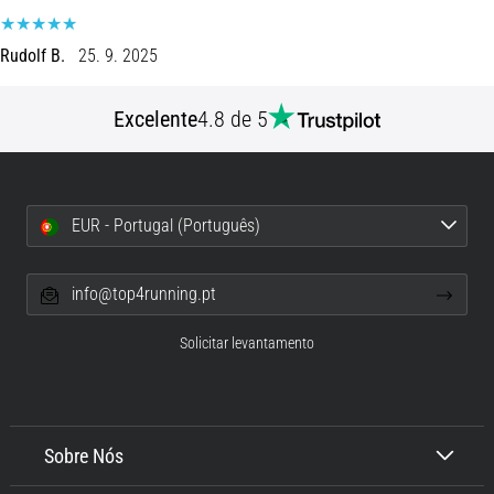
8 minutos lendo
Corrida
Rudolf B.
25. 9. 2025
de
vaivém
Excelente
4.8 de 5
e
teste
beep:
O
EUR - Portugal (Português)
que
são
e
info@top4running.pt
como
são
Solicitar levantamento
realizados?
Na
prática,
o
Sobre Nós
shuttle