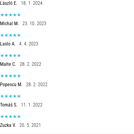
László E.
18. 1. 2024
ou
após
a
Michal M.
23. 10. 2023
corrida?
Uma
das
Laslo A.
4. 4. 2023
causas
mais
comuns
Malte C.
28. 2. 2022
é
a
fascite
Popescu M.
28. 2. 2022
plantar.
…
Tomáš S.
11. 1. 2022
5. 8. 2026
•
11 minutos lendo
Zuzka V.
20. 5. 2021
Sachardiová