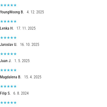
são…
YoungWoong B.
4. 12. 2025
5. 8. 2026
•
7 minutos lendo
Lenka H.
17. 11. 2025
Fascite
Plantar:
Jaroslav U.
16. 10. 2025
Sintomas,
Causas
e
Juan J.
1. 5. 2025
Tratamento
Está
sentindo
Magdalena B.
15. 4. 2025
uma
dor
aguda
Filip S.
6. 8. 2024
no
calcanhar
durante