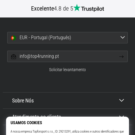
superkompenzace:
Excelente
4.8 de 5
Jak
ovlivňuje
běžecký
výkon?
EUR - Portugal (Português)
Říká
se,
info@top4running.pt
že
sacharidová
Solicitar levantamento
superkompenzace
zlepšuje
vytrvalostní
výkon.
Je
Sobre Nós
tomu
opravdu
tak?
Atendimento ao cliente
Zjisti,
v