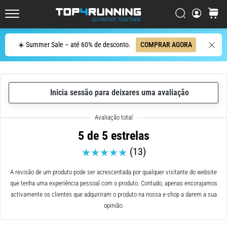
dor
Procurar
cesto
no
Top4Running.pt
joelho
vai
Procurar
☀️ Summer Sale – até 60% de desconto.
COMPRAR AGORA
afetar
todos
os
corredores
Inicia sessão para deixares uma avaliação
pelo
menos
uma
vez
5 de 5 estrelas
na
(13)
vida,
seja
A revisão de um produto pode ser acrescentada por qualquer visitante do website
você
que tenha uma experiência pessoal com o produto. Contudo, apenas encorajamos
amador
activamente os clientes que adquiriram o produto na nossa e-shop a darem a sua
ou
opinião.
profissional.
Quais