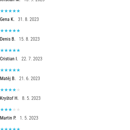
é
um
problema
Gena K.
31. 8. 2023
de
saúde
muito
Denis B.
15. 8. 2023
comum
que…
Cristian I.
22. 7. 2023
Mostrar
todos
Matěj B.
21. 6. 2023
os
artigos
Kryštof H.
8. 5. 2023
Martin P.
1. 5. 2023