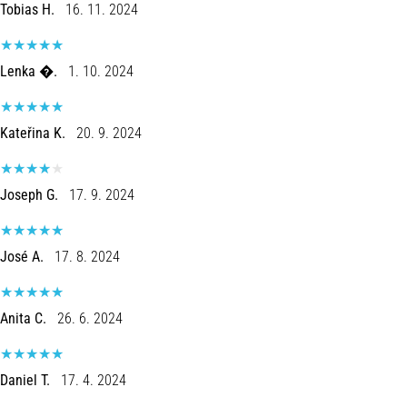
run
Tobias H.
16. 11. 2024
avalia
a
velocidade,
Lenka �.
1. 10. 2024
a
agilidade
e
Kateřina K.
20. 9. 2024
as
mudanças
de
Joseph G.
17. 9. 2024
direção.
Como
é
José A.
17. 8. 2024
realizado
corretamente,
…
Anita C.
26. 6. 2024
6. 8. 2026
Daniel T.
17. 4. 2024
•
8 minutos lendo