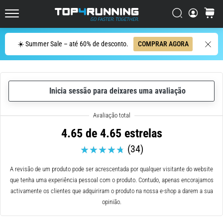
ser
resumido
Procurar
cesto
Top4Running.pt
em
uma
Procurar
☀️ Summer Sale – até 60% de desconto.
COMPRAR AGORA
frase:
dói,
mas
vale
Inicia sessão para deixares uma avaliação
a
pena!
Que
benefícios
4.65 de 4.65 estrelas
ele
(34)
oferece,
quais
tipos
A revisão de um produto pode ser acrescentada por qualquer visitante do website
de…
que tenha uma experiência pessoal com o produto. Contudo, apenas encorajamos
activamente os clientes que adquiriram o produto na nossa e-shop a darem a sua
opinião.
7. 8. 2026
•