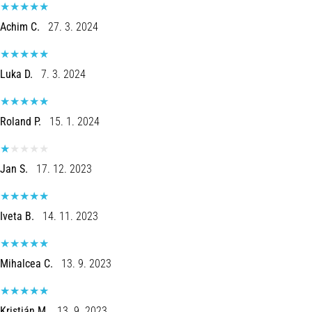
Joelho
Achim C.
27. 3. 2024
de
Corredor:
Causas,
Luka D.
7. 3. 2024
Tratamento
e
Prevenção
Roland P.
15. 1. 2024
O
joelho
Jan S.
17. 12. 2023
de
corredor,
também
conhecido
Iveta B.
14. 11. 2023
como
síndrome
do
Mihalcea C.
13. 9. 2023
trato
iliotibial
(STIT),
Kristián M.
13. 9. 2023