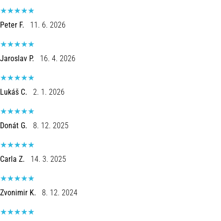
8 minutos lendo
Corrida
Peter F.
11. 6. 2026
de
vaivém
Jaroslav P.
16. 4. 2026
e
teste
beep:
Lukáš C.
2. 1. 2026
O
que
são
Donát G.
8. 12. 2025
e
como
são
Carla Z.
14. 3. 2025
realizados?
Na
prática,
Zvonimir K.
8. 12. 2024
o
shuttle