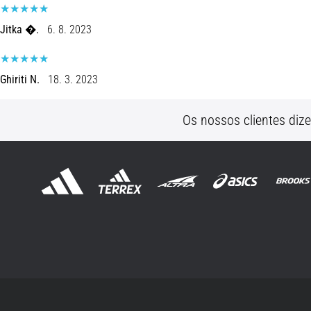
Jitka �.
6. 8. 2023
Ghiriti N.
18. 3. 2023
Os nossos clientes diz