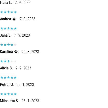
run
Hana L.
7. 9. 2023
avalia
a
velocidade,
Andrea �.
7. 9. 2023
a
agilidade
e
Jana L.
4. 9. 2023
as
mudanças
de
Karolína �.
20. 3. 2023
direção.
Como
é
Alicia B.
2. 2. 2023
realizado
corretamente,
…
Petrut G.
25. 1. 2023
6. 8. 2026
Miloslava S.
16. 1. 2023
•
8 minutos lendo