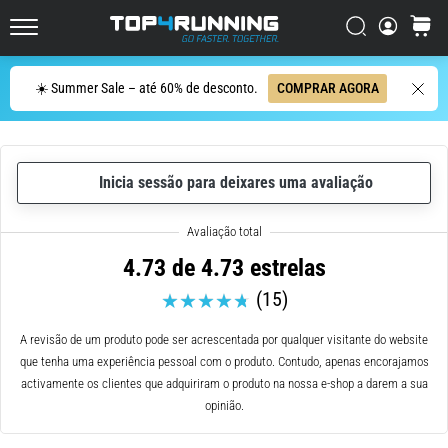
ser
resumido
Procurar
cesto
Top4Running.pt
em
uma
Procurar
☀️ Summer Sale – até 60% de desconto.
COMPRAR AGORA
frase:
dói,
mas
vale
Inicia sessão para deixares uma avaliação
a
pena!
Que
benefícios
4.73 de 4.73 estrelas
ele
(15)
oferece,
quais
tipos
A revisão de um produto pode ser acrescentada por qualquer visitante do website
de…
que tenha uma experiência pessoal com o produto. Contudo, apenas encorajamos
activamente os clientes que adquiriram o produto na nossa e-shop a darem a sua
opinião.
7. 8. 2026
•