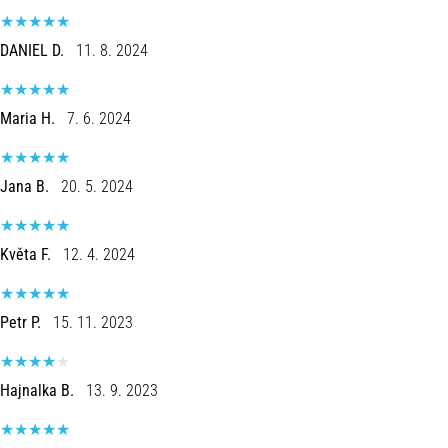
8 minutos lendo
Corrida
DANIEL D.
11. 8. 2024
de
vaivém
Maria H.
7. 6. 2024
e
teste
beep:
Jana B.
20. 5. 2024
O
que
são
Květa F.
12. 4. 2024
e
como
são
Petr P.
15. 11. 2023
realizados?
Na
prática,
Hajnalka B.
13. 9. 2023
o
shuttle