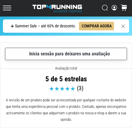
ser
resumido
Procurar
cesto
Top4Running.pt
em
uma
Procurar
☀️ Summer Sale – até 60% de desconto.
COMPRAR AGORA
frase:
dói,
mas
vale
Inicia sessão para deixares uma avaliação
a
pena!
Que
benefícios
5 de 5 estrelas
ele
(3)
oferece,
quais
tipos
A revisão de um produto pode ser acrescentada por qualquer visitante do website
de…
que tenha uma experiência pessoal com o produto. Contudo, apenas encorajamos
activamente os clientes que adquiriram o produto na nossa e-shop a darem a sua
opinião.
7. 8. 2026
•