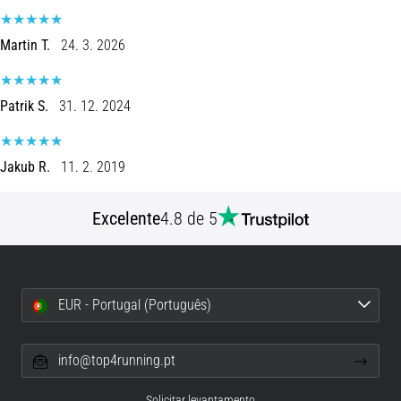
8 minutos lendo
Corrida
Martin T.
24. 3. 2026
de
vaivém
Patrik S.
31. 12. 2024
e
teste
beep:
Jakub R.
11. 2. 2019
O
que
são
Excelente
4.8 de 5
e
como
são
realizados?
EUR - Portugal (Português)
Na
prática,
info@top4running.pt
o
shuttle
Solicitar levantamento