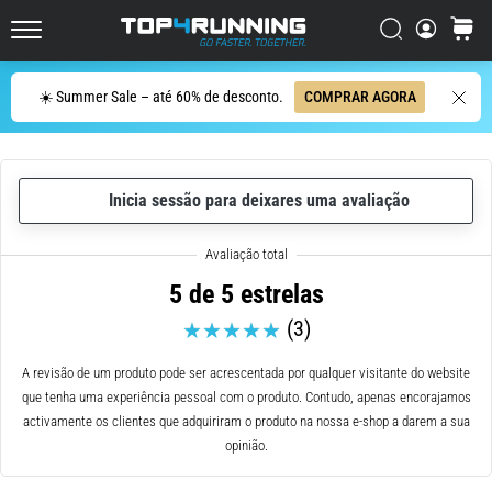
de
corrida
Procurar
cesto
Top4Running.pt
com
maior
Procurar
☀️ Summer Sale – até 60% de desconto.
COMPRAR AGORA
amortecimento?
Descubra
os
ténis
com
Inicia sessão para deixares uma avaliação
amortecimento
para
estrada…
5 de 5 estrelas
(3)
5. 8. 2026
•
A revisão de um produto pode ser acrescentada por qualquer visitante do website
8 minutos lendo
que tenha uma experiência pessoal com o produto. Contudo, apenas encorajamos
Causas
activamente os clientes que adquiriram o produto na nossa e-shop a darem a sua
mais
opinião.
comuns