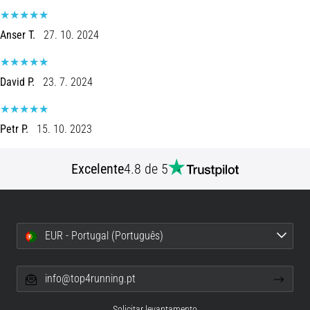
de
dor
Anser T.
27. 10. 2024
no
joelho
durante
David P.
23. 7. 2024
e
após
a
Petr P.
15. 10. 2023
corrida
A
Excelente
4.8 de 5
dor
no
joelho
vai
afetar
EUR - Portugal (Português)
todos
os
info@top4running.pt
corredores
pelo
menos
Solicitar levantamento