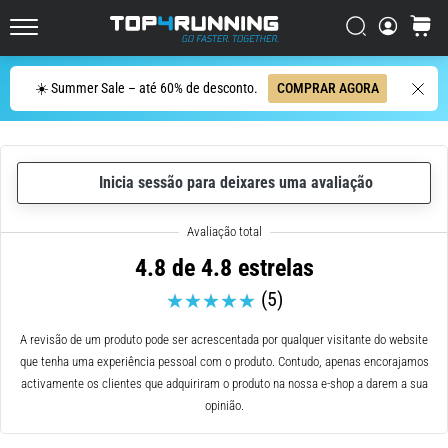
de
corrida
Procurar
cesto
Top4Running.pt
com
maior
Procurar
☀️ Summer Sale – até 60% de desconto.
COMPRAR AGORA
amortecimento?
Descubra
os
ténis
com
Inicia sessão para deixares uma avaliação
amortecimento
para
estrada…
4.8 de 4.8 estrelas
(5)
5. 8. 2026
•
A revisão de um produto pode ser acrescentada por qualquer visitante do website
8 minutos lendo
que tenha uma experiência pessoal com o produto. Contudo, apenas encorajamos
Causas
activamente os clientes que adquiriram o produto na nossa e-shop a darem a sua
mais
opinião.
comuns