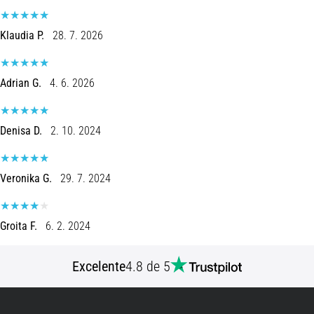
de
dor
Klaudia P.
28. 7. 2026
no
joelho
durante
Adrian G.
4. 6. 2026
e
após
a
Denisa D.
2. 10. 2024
corrida
A
dor
Veronika G.
29. 7. 2024
no
joelho
vai
Groita F.
6. 2. 2024
afetar
todos
Excelente
4.8 de 5
os
corredores
pelo
menos