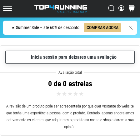
ser
resumido
Procurar
cesto
Top4Running.pt
em
uma
Procurar
☀️ Summer Sale – até 60% de desconto.
COMPRAR AGORA
frase:
dói,
mas
vale
Inicia sessão para deixares uma avaliação
a
pena!
Que
benefícios
0 de 0 estrelas
ele
oferece,
quais
tipos
A revisão de um produto pode ser acrescentada por qualquer visitante do website
de…
que tenha uma experiência pessoal com o produto. Contudo, apenas encorajamos
activamente os clientes que adquiriram o produto na nossa e-shop a darem a sua
opinião.
7. 8. 2026
•