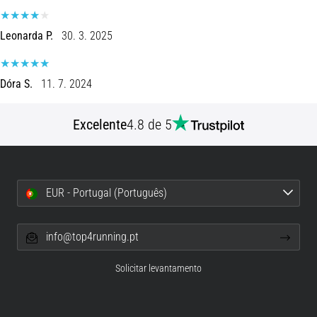
8 minutos lendo
Corrida
Leonarda P.
30. 3. 2025
de
vaivém
Dóra S.
11. 7. 2024
e
teste
beep:
Excelente
4.8 de 5
O
que
são
e
EUR - Portugal (Português)
como
são
info@top4running.pt
realizados?
Na
Solicitar levantamento
prática,
o
shuttle