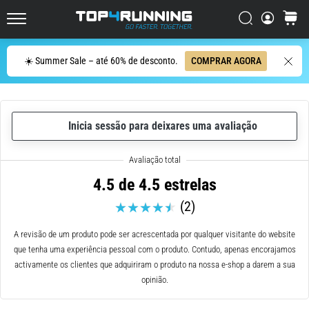
ser
resumido
Procurar
cesto
Top4Running.pt
em
uma
Procurar
☀️ Summer Sale – até 60% de desconto.
COMPRAR AGORA
frase:
dói,
mas
vale
Inicia sessão para deixares uma avaliação
a
pena!
Que
benefícios
4.5 de 4.5 estrelas
ele
(2)
oferece,
quais
tipos
A revisão de um produto pode ser acrescentada por qualquer visitante do website
de…
que tenha uma experiência pessoal com o produto. Contudo, apenas encorajamos
activamente os clientes que adquiriram o produto na nossa e-shop a darem a sua
opinião.
7. 8. 2026
•