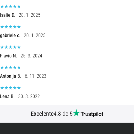
8 minutos lendo
Corrida
Isalie D.
28. 1. 2025
de
vaivém
gabriele c.
20. 1. 2025
e
teste
beep:
Flavio N.
25. 3. 2024
O
que
são
Antonija B.
6. 11. 2023
e
como
são
Lena B.
30. 3. 2022
realizados?
Na
Excelente
4.8 de 5
prática,
o
shuttle