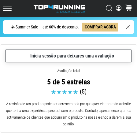
ser
resumido
Procurar
cesto
Top4Running.pt
em
uma
Procurar
☀️ Summer Sale – até 60% de desconto.
COMPRAR AGORA
frase:
dói,
mas
vale
Inicia sessão para deixares uma avaliação
a
pena!
Que
benefícios
5 de 5 estrelas
ele
(5)
oferece,
quais
tipos
A revisão de um produto pode ser acrescentada por qualquer visitante do website
de…
que tenha uma experiência pessoal com o produto. Contudo, apenas encorajamos
activamente os clientes que adquiriram o produto na nossa e-shop a darem a sua
opinião.
7. 8. 2026
•