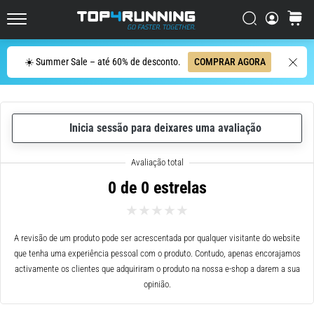
ser
resumido
Procurar
cesto
Top4Running.pt
em
uma
Procurar
☀️ Summer Sale – até 60% de desconto.
COMPRAR AGORA
frase:
dói,
mas
vale
Inicia sessão para deixares uma avaliação
a
pena!
Que
benefícios
0 de 0 estrelas
ele
oferece,
quais
tipos
A revisão de um produto pode ser acrescentada por qualquer visitante do website
de…
que tenha uma experiência pessoal com o produto. Contudo, apenas encorajamos
activamente os clientes que adquiriram o produto na nossa e-shop a darem a sua
opinião.
7. 8. 2026
•