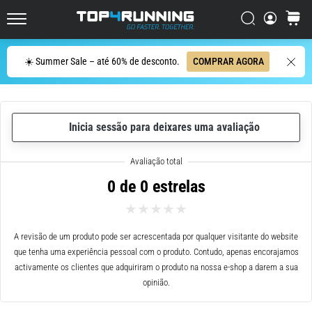
ser
resumido
Procurar
cesto
Top4Running.pt
em
uma
Procurar
☀️ Summer Sale – até 60% de desconto.
COMPRAR AGORA
frase:
dói,
mas
vale
Inicia sessão para deixares uma avaliação
a
pena!
Que
benefícios
0 de 0 estrelas
ele
oferece,
quais
tipos
A revisão de um produto pode ser acrescentada por qualquer visitante do website
de…
que tenha uma experiência pessoal com o produto. Contudo, apenas encorajamos
activamente os clientes que adquiriram o produto na nossa e-shop a darem a sua
opinião.
7. 8. 2026
•