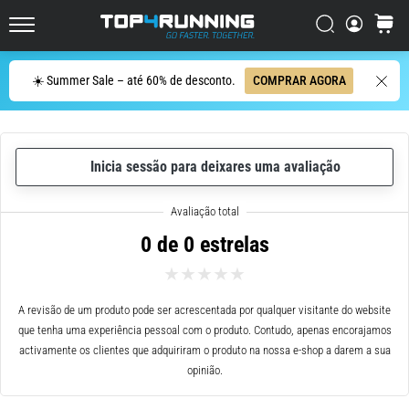
ser
resumido
Procurar
cesto
Top4Running.pt
em
uma
Procurar
☀️ Summer Sale – até 60% de desconto.
COMPRAR AGORA
frase:
dói,
mas
vale
Inicia sessão para deixares uma avaliação
a
pena!
Que
benefícios
0 de 0 estrelas
ele
oferece,
quais
tipos
A revisão de um produto pode ser acrescentada por qualquer visitante do website
de…
que tenha uma experiência pessoal com o produto. Contudo, apenas encorajamos
activamente os clientes que adquiriram o produto na nossa e-shop a darem a sua
opinião.
7. 8. 2026
•