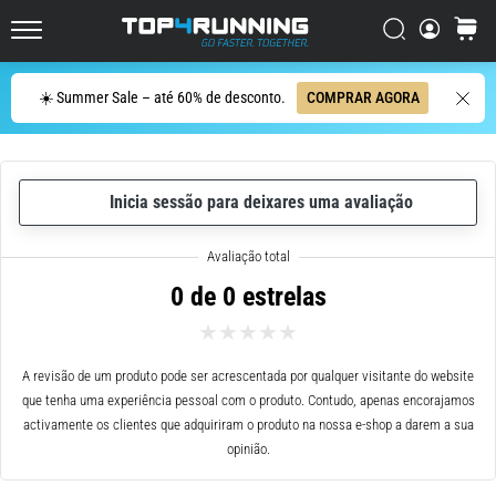
ser
resumido
Procurar
cesto
Top4Running.pt
em
uma
Procurar
☀️ Summer Sale – até 60% de desconto.
COMPRAR AGORA
frase:
dói,
mas
vale
Inicia sessão para deixares uma avaliação
a
pena!
Que
benefícios
0 de 0 estrelas
ele
oferece,
quais
tipos
A revisão de um produto pode ser acrescentada por qualquer visitante do website
de…
que tenha uma experiência pessoal com o produto. Contudo, apenas encorajamos
activamente os clientes que adquiriram o produto na nossa e-shop a darem a sua
opinião.
7. 8. 2026
•