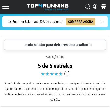
ser
resumido
Procurar
cesto
Top4Running.pt
em
uma
Procurar
☀️ Summer Sale – até 60% de desconto.
COMPRAR AGORA
frase:
dói,
mas
vale
Inicia sessão para deixares uma avaliação
a
pena!
Que
benefícios
5 de 5 estrelas
ele
(1)
oferece,
quais
tipos
A revisão de um produto pode ser acrescentada por qualquer visitante do website
de…
que tenha uma experiência pessoal com o produto. Contudo, apenas encorajamos
activamente os clientes que adquiriram o produto na nossa e-shop a darem a sua
opinião.
6. 8. 2026
•