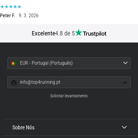
9 minutos lendo
Joelho
Peter F.
9. 3. 2026
de
Corredor:
Excelente
4.8 de 5
Causas,
Tratamento
e
Prevenção
EUR - Portugal (Português)
O
joelho
info@top4running.pt
de
corredor,
também
Solicitar levantamento
conhecido
como
síndrome
do
Sobre Nós
trato
iliotibial