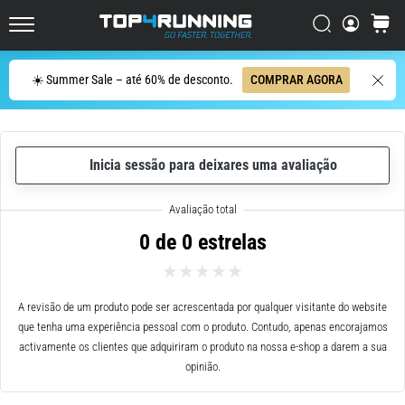
dor
Procurar
cesto
no
Top4Running.pt
joelho
vai
Procurar
☀️ Summer Sale – até 60% de desconto.
COMPRAR AGORA
afetar
todos
os
corredores
Inicia sessão para deixares uma avaliação
pelo
menos
uma
vez
0 de 0 estrelas
na
vida,
seja
A revisão de um produto pode ser acrescentada por qualquer visitante do website
você
que tenha uma experiência pessoal com o produto. Contudo, apenas encorajamos
amador
activamente os clientes que adquiriram o produto na nossa e-shop a darem a sua
ou
opinião.
profissional.
Quais