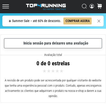
dor
Procurar
cesto
no
Top4Running.pt
joelho
vai
Procurar
☀️ Summer Sale – até 60% de desconto.
COMPRAR AGORA
afetar
todos
os
corredores
Inicia sessão para deixares uma avaliação
pelo
menos
uma
vez
0 de 0 estrelas
na
vida,
seja
A revisão de um produto pode ser acrescentada por qualquer visitante do website
você
que tenha uma experiência pessoal com o produto. Contudo, apenas encorajamos
amador
activamente os clientes que adquiriram o produto na nossa e-shop a darem a sua
ou
opinião.
profissional.
Quais