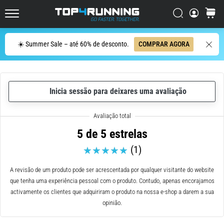
ser
resumido
Procurar
cesto
Top4Running.pt
em
uma
Procurar
☀️ Summer Sale – até 60% de desconto.
COMPRAR AGORA
frase:
dói,
mas
vale
Inicia sessão para deixares uma avaliação
a
pena!
Que
benefícios
5 de 5 estrelas
ele
(1)
oferece,
quais
tipos
A revisão de um produto pode ser acrescentada por qualquer visitante do website
de…
que tenha uma experiência pessoal com o produto. Contudo, apenas encorajamos
activamente os clientes que adquiriram o produto na nossa e-shop a darem a sua
opinião.
7. 8. 2026
•