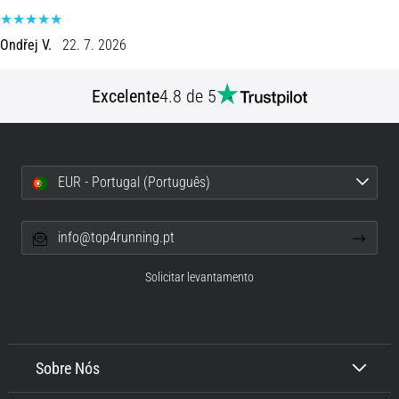
8 minutos lendo
Corrida
Ondřej V.
22. 7. 2026
de
vaivém
Excelente
4.8 de 5
e
teste
beep:
O
EUR - Portugal (Português)
que
são
e
info@top4running.pt
como
são
Solicitar levantamento
realizados?
Na
prática,
o
Sobre Nós
shuttle