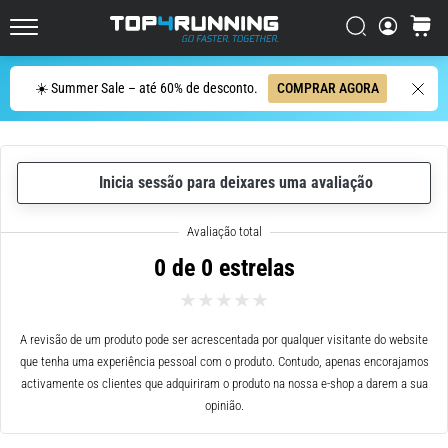
de
corrida
Procurar
cesto
Top4Running.pt
com
maior
Procurar
☀️ Summer Sale – até 60% de desconto.
COMPRAR AGORA
amortecimento?
Descubra
os
ténis
com
Inicia sessão para deixares uma avaliação
amortecimento
para
estrada…
0 de 0 estrelas
5. 8. 2026
•
A revisão de um produto pode ser acrescentada por qualquer visitante do website
8 minutos lendo
que tenha uma experiência pessoal com o produto. Contudo, apenas encorajamos
Causas
activamente os clientes que adquiriram o produto na nossa e-shop a darem a sua
mais
opinião.
comuns