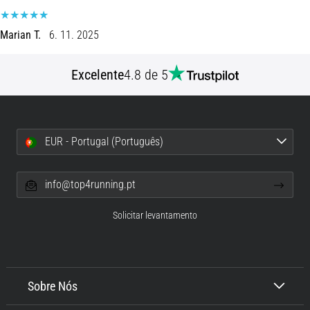
de
dor
Marian T.
6. 11. 2025
no
joelho
durante
Excelente
4.8 de 5
e
após
a
corrida
EUR - Portugal (Português)
A
dor
info@top4running.pt
no
joelho
Solicitar levantamento
vai
afetar
todos
os
corredores
Sobre Nós
pelo
menos