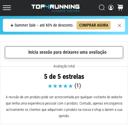
de
corrida
Procurar
cesto
Top4Running.pt
com
maior
Procurar
☀️ Summer Sale – até 60% de desconto.
COMPRAR AGORA
amortecimento?
Descubra
os
ténis
com
Inicia sessão para deixares uma avaliação
amortecimento
para
estrada…
5 de 5 estrelas
(1)
5. 8. 2026
•
A revisão de um produto pode ser acrescentada por qualquer visitante do website
8 minutos lendo
que tenha uma experiência pessoal com o produto. Contudo, apenas encorajamos
Causas
activamente os clientes que adquiriram o produto na nossa e-shop a darem a sua
mais
opinião.
comuns