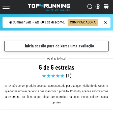
ser
resumido
Procurar
cesto
Top4Running.pt
em
uma
Procurar
☀️ Summer Sale – até 60% de desconto.
COMPRAR AGORA
frase:
dói,
mas
vale
Inicia sessão para deixares uma avaliação
a
pena!
Que
benefícios
5 de 5 estrelas
ele
(1)
oferece,
quais
tipos
A revisão de um produto pode ser acrescentada por qualquer visitante do website
de…
que tenha uma experiência pessoal com o produto. Contudo, apenas encorajamos
activamente os clientes que adquiriram o produto na nossa e-shop a darem a sua
opinião.
7. 8. 2026
•