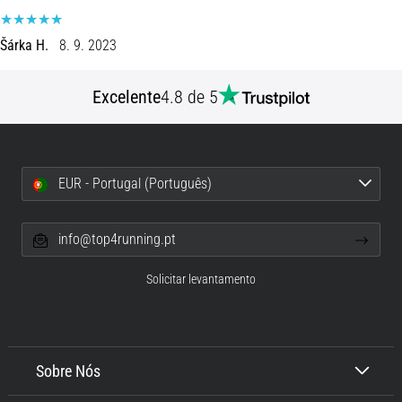
8 minutos lendo
Corrida
Šárka H.
8. 9. 2023
de
vaivém
Excelente
4.8 de 5
e
teste
beep:
O
EUR - Portugal (Português)
que
são
e
info@top4running.pt
como
são
Solicitar levantamento
realizados?
Na
prática,
o
Sobre Nós
shuttle