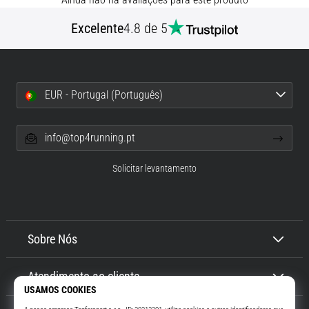
•
Excelente
4.8 de 5
6 minutos lendo
Como
Escolher
Bastões
EUR - Portugal (Português)
de
Corrida
e
info@top4running.pt
Quais
Benefícios
Solicitar levantamento
Eles
Vão
Te
Trazer?
Sobre Nós
Os
bastões
Atendimento ao cliente
de
corrida