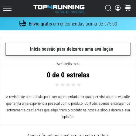
maneiras
Procurar
cesto
de
Top4Running.pt
amarrar
Envio grátis
em encomendas acima de €75,00
os
Procurar
atacadores.
Mas
não
Inicia sessão para deixares uma avaliação
se
preocupe,
temos
três
0 de 0 estrelas
opções
básicas
e
A revisão de um produto pode ser acrescentada por qualquer visitante do website
simples
que tenha uma experiência pessoal com o produto. Contudo, apenas encorajamos
para
activamente os clientes que adquiriram o produto na nossa e-shop a darem a sua
si.
opinião.
Como…
Ainda não há avaliações para este produto
10. 8. 2026