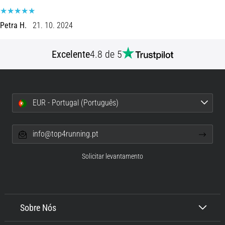
de
dor
Petra H.
21. 10. 2024
no
joelho
durante
Excelente
4.8 de 5
e
após
a
corrida
EUR - Portugal (Português)
A
dor
info@top4running.pt
no
joelho
Solicitar levantamento
vai
afetar
todos
os
corredores
Sobre Nós
pelo
menos