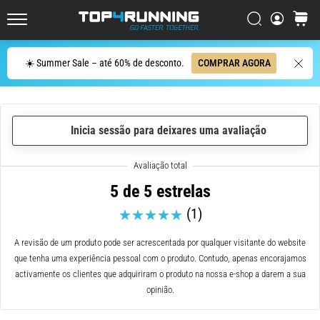
de
corrida
Procurar
cesto
Top4Running.pt
com
maior
Procurar
☀️ Summer Sale – até 60% de desconto.
COMPRAR AGORA
amortecimento?
Descubra
os
ténis
com
Inicia sessão para deixares uma avaliação
amortecimento
para
estrada…
5 de 5 estrelas
(1)
5. 8. 2026
•
A revisão de um produto pode ser acrescentada por qualquer visitante do website
8 minutos lendo
que tenha uma experiência pessoal com o produto. Contudo, apenas encorajamos
Causas
activamente os clientes que adquiriram o produto na nossa e-shop a darem a sua
mais
opinião.
comuns