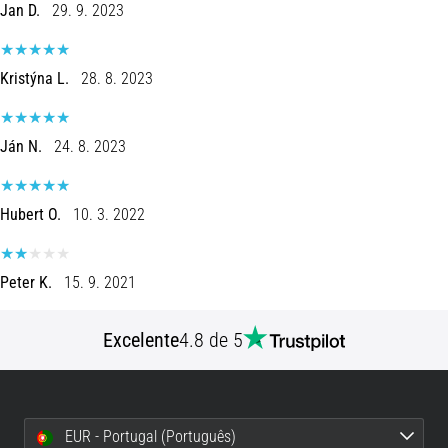
run
Jan D.
29. 9. 2023
avalia
a
velocidade,
Kristýna L.
28. 8. 2023
a
agilidade
e
Ján N.
24. 8. 2023
as
mudanças
de
Hubert O.
10. 3. 2022
direção.
Como
é
Peter K.
15. 9. 2021
realizado
corretamente,
Excelente
4.8 de 5
…
6. 8. 2026
•
EUR - Portugal (Português)
8 minutos lendo