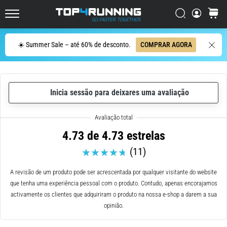
ser
resumido
Procurar
cesto
Top4Running.pt
em
uma
Procurar
☀️ Summer Sale – até 60% de desconto.
COMPRAR AGORA
frase:
dói,
mas
vale
Inicia sessão para deixares uma avaliação
a
pena!
Que
benefícios
4.73 de 4.73 estrelas
ele
(11)
oferece,
quais
tipos
A revisão de um produto pode ser acrescentada por qualquer visitante do website
de…
que tenha uma experiência pessoal com o produto. Contudo, apenas encorajamos
activamente os clientes que adquiriram o produto na nossa e-shop a darem a sua
opinião.
7. 8. 2026
•