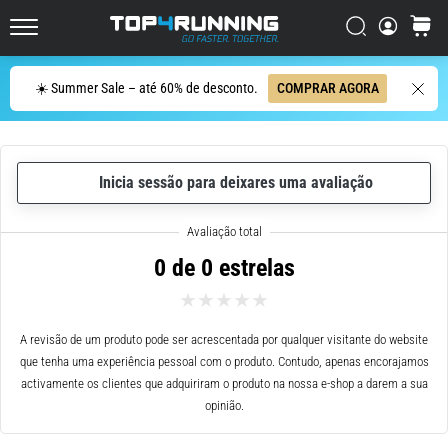
dor
Procurar
cesto
no
Top4Running.pt
joelho
vai
Procurar
☀️ Summer Sale – até 60% de desconto.
COMPRAR AGORA
afetar
todos
os
corredores
Inicia sessão para deixares uma avaliação
pelo
menos
uma
vez
0 de 0 estrelas
na
vida,
seja
A revisão de um produto pode ser acrescentada por qualquer visitante do website
você
que tenha uma experiência pessoal com o produto. Contudo, apenas encorajamos
amador
activamente os clientes que adquiriram o produto na nossa e-shop a darem a sua
ou
opinião.
profissional.
Quais