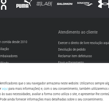
Atendimento ao cliente
m corrida desde 2010
Exercer o direito de livre resolução aqu
iliação
Devolução de pedido
Embaixadores
Reclamar item defeituoso
Envio e Pagamento
filiado
Encontre o tamanho certo
rreiras
Contato
Cookies
FAQ - Perguntas Frequentes
ições
Regulamento de Proteção de Dados P