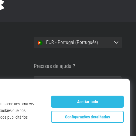
EUR - Portugal (Português)
i
Precisas de ajuda ?
info@top4running.pt
essoais