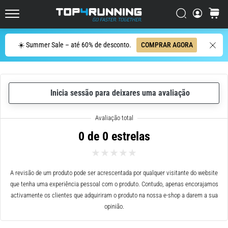
ser
resumido
Procurar
cesto
Top4Running.pt
em
uma
Procurar
☀️ Summer Sale – até 60% de desconto.
COMPRAR AGORA
frase:
dói,
mas
vale
Inicia sessão para deixares uma avaliação
a
pena!
Que
benefícios
0 de 0 estrelas
ele
oferece,
quais
tipos
A revisão de um produto pode ser acrescentada por qualquer visitante do website
de…
que tenha uma experiência pessoal com o produto. Contudo, apenas encorajamos
activamente os clientes que adquiriram o produto na nossa e-shop a darem a sua
opinião.
6. 8. 2026
•