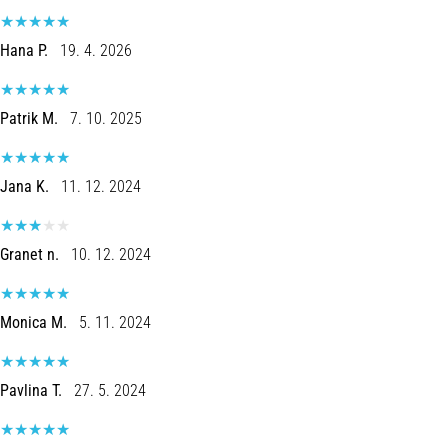
de
dor
Hana P.
19. 4. 2026
no
joelho
durante
Patrik M.
7. 10. 2025
e
após
a
Jana K.
11. 12. 2024
corrida
A
dor
Granet n.
10. 12. 2024
no
joelho
vai
Monica M.
5. 11. 2024
afetar
todos
os
Pavlina T.
27. 5. 2024
corredores
pelo
menos