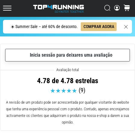
de
corrida
Procurar
cesto
Top4Running.pt
com
maior
Procurar
☀️ Summer Sale – até 60% de desconto.
COMPRAR AGORA
amortecimento?
Descubra
os
ténis
com
Inicia sessão para deixares uma avaliação
amortecimento
para
estrada…
4.78 de 4.78 estrelas
(9)
5. 8. 2026
•
A revisão de um produto pode ser acrescentada por qualquer visitante do website
8 minutos lendo
que tenha uma experiência pessoal com o produto. Contudo, apenas encorajamos
Causas
activamente os clientes que adquiriram o produto na nossa e-shop a darem a sua
mais
opinião.
comuns