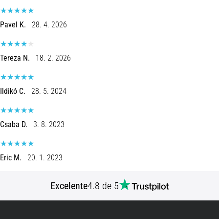
8 minutos lendo
Corrida
Pavel K.
28. 4. 2026
de
vaivém
Tereza N.
18. 2. 2026
e
teste
beep:
Ildikó C.
28. 5. 2024
O
que
são
Csaba D.
3. 8. 2023
e
como
são
Eric M.
20. 1. 2023
realizados?
Na
Excelente
4.8 de 5
prática,
o
shuttle