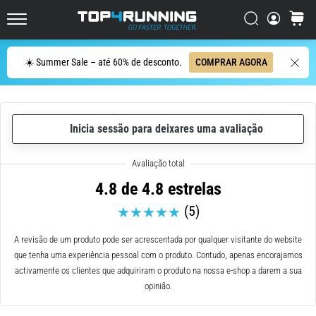
ser
resumido
Procurar
cesto
Top4Running.pt
em
uma
Procurar
☀️ Summer Sale – até 60% de desconto.
COMPRAR AGORA
frase:
dói,
mas
vale
Inicia sessão para deixares uma avaliação
a
pena!
Que
benefícios
4.8 de 4.8 estrelas
ele
(5)
oferece,
quais
tipos
A revisão de um produto pode ser acrescentada por qualquer visitante do website
de…
que tenha uma experiência pessoal com o produto. Contudo, apenas encorajamos
activamente os clientes que adquiriram o produto na nossa e-shop a darem a sua
opinião.
7. 8. 2026
•