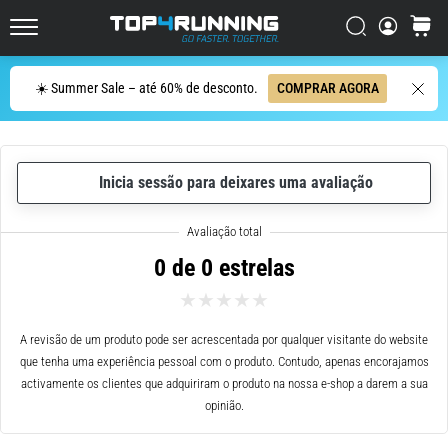
ser
resumido
Procurar
cesto
Top4Running.pt
em
uma
Procurar
☀️ Summer Sale – até 60% de desconto.
COMPRAR AGORA
frase:
dói,
mas
vale
Inicia sessão para deixares uma avaliação
a
pena!
Que
benefícios
0 de 0 estrelas
ele
oferece,
quais
tipos
A revisão de um produto pode ser acrescentada por qualquer visitante do website
de…
que tenha uma experiência pessoal com o produto. Contudo, apenas encorajamos
activamente os clientes que adquiriram o produto na nossa e-shop a darem a sua
opinião.
7. 8. 2026
•