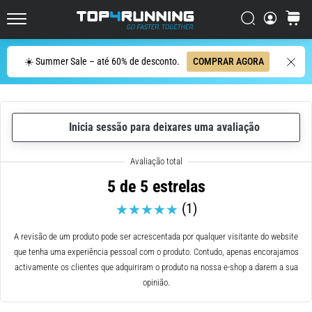
ser
resumido
Procurar
cesto
Top4Running.pt
em
uma
Procurar
☀️ Summer Sale – até 60% de desconto.
COMPRAR AGORA
frase:
dói,
mas
vale
Inicia sessão para deixares uma avaliação
a
pena!
Que
benefícios
5 de 5 estrelas
ele
(1)
oferece,
quais
tipos
A revisão de um produto pode ser acrescentada por qualquer visitante do website
de…
que tenha uma experiência pessoal com o produto. Contudo, apenas encorajamos
activamente os clientes que adquiriram o produto na nossa e-shop a darem a sua
opinião.
6. 8. 2026
•