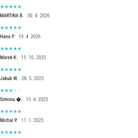
8 minutos lendo
Corrida
MARTINA B.
30. 4. 2026
de
vaivém
Hana P.
19. 4. 2026
e
teste
beep:
Marek K.
15. 10. 2025
O
que
são
Jakub W.
28. 5. 2025
e
como
são
Simona �.
15. 4. 2025
realizados?
Na
prática,
Michal P.
11. 1. 2025
o
shuttle