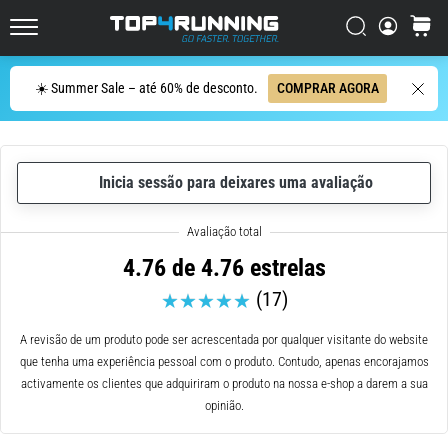
ser
resumido
Procurar
cesto
Top4Running.pt
em
uma
Procurar
☀️ Summer Sale – até 60% de desconto.
COMPRAR AGORA
frase:
dói,
mas
vale
Inicia sessão para deixares uma avaliação
a
pena!
Que
benefícios
4.76 de 4.76 estrelas
ele
(17)
oferece,
quais
tipos
A revisão de um produto pode ser acrescentada por qualquer visitante do website
de…
que tenha uma experiência pessoal com o produto. Contudo, apenas encorajamos
activamente os clientes que adquiriram o produto na nossa e-shop a darem a sua
opinião.
7. 8. 2026
•