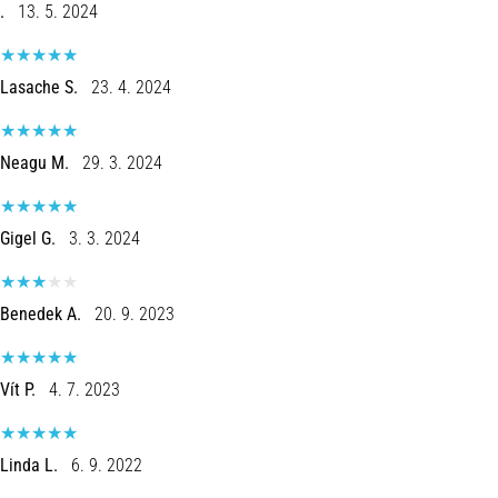
run
.
13. 5. 2024
avalia
a
velocidade,
Lasache S.
23. 4. 2024
a
agilidade
e
Neagu M.
29. 3. 2024
as
mudanças
de
Gigel G.
3. 3. 2024
direção.
Como
é
Benedek A.
20. 9. 2023
realizado
corretamente,
…
Vít P.
4. 7. 2023
6. 8. 2026
Linda L.
6. 9. 2022
•
8 minutos lendo