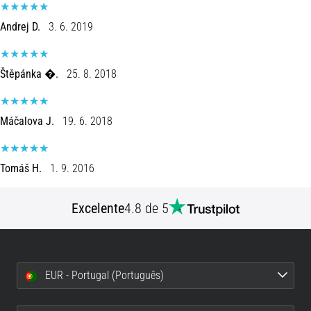
Joelho
Andrej D.
3. 6. 2019
de
Corredor:
Causas,
Štěpánka �.
25. 8. 2018
Tratamento
e
Prevenção
Máčalova J.
19. 6. 2018
O
joelho
Tomáš H.
1. 9. 2016
de
corredor,
também
Excelente
4.8 de 5
conhecido
como
síndrome
do
EUR - Portugal (Português)
trato
iliotibial
(STIT),