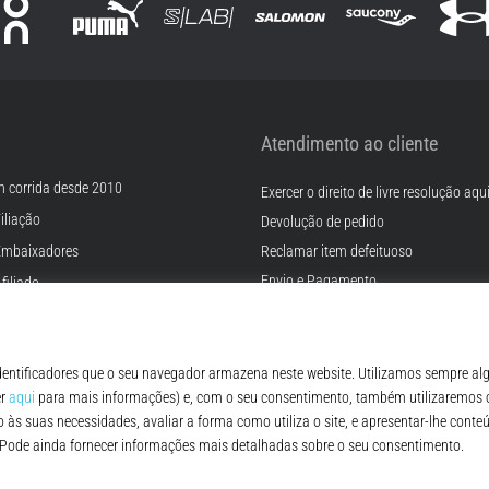
Atendimento ao cliente
m corrida desde 2010
Exercer o direito de livre resolução aqu
iliação
Devolução de pedido
Embaixadores
Reclamar item defeituoso
Envio e Pagamento
filiado
Encontre o tamanho certo
rreiras
Contato
Cookies
FAQ - Perguntas Frequentes
ições
Regulamento de Proteção de Dados P