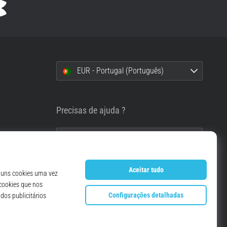
EUR - Portugal (Português)
i
Precisas de ajuda ?
info@top4running.pt
essoais