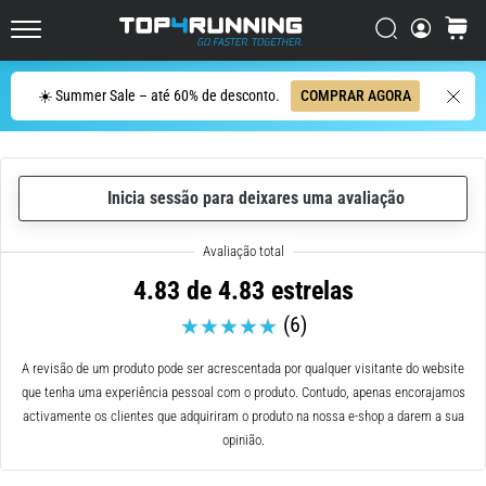
ser
resumido
Procurar
cesto
Top4Running.pt
em
uma
Procurar
☀️ Summer Sale – até 60% de desconto.
COMPRAR AGORA
frase:
dói,
mas
vale
Inicia sessão para deixares uma avaliação
a
pena!
Que
benefícios
4.83 de 4.83 estrelas
ele
(6)
oferece,
quais
tipos
A revisão de um produto pode ser acrescentada por qualquer visitante do website
de…
que tenha uma experiência pessoal com o produto. Contudo, apenas encorajamos
activamente os clientes que adquiriram o produto na nossa e-shop a darem a sua
opinião.
6. 8. 2026
•