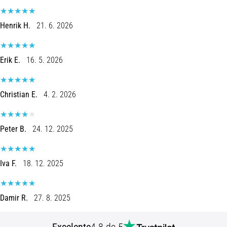
10 minutos lendo
Ténis
Henrik H.
21. 6. 2026
de
corrida
Erik E.
16. 5. 2026
com
mais
amortecimento
Christian E.
4. 2. 2026
Quais
são
os
Peter B.
24. 12. 2025
modelos
TOP
de
Iva F.
18. 12. 2025
ténis
de
corrida
Damir R.
27. 8. 2025
com
maior
amortecimento?
Excelente
4.8 de 5