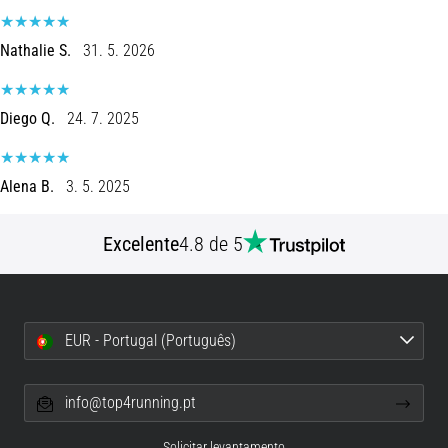
8 minutos lendo
Corrida
Nathalie S.
31. 5. 2026
de
vaivém
Diego Q.
24. 7. 2025
e
teste
beep:
Alena B.
3. 5. 2025
O
que
são
Excelente
4.8 de 5
e
como
são
realizados?
EUR - Portugal (Português)
Na
prática,
info@top4running.pt
o
shuttle
Solicitar levantamento