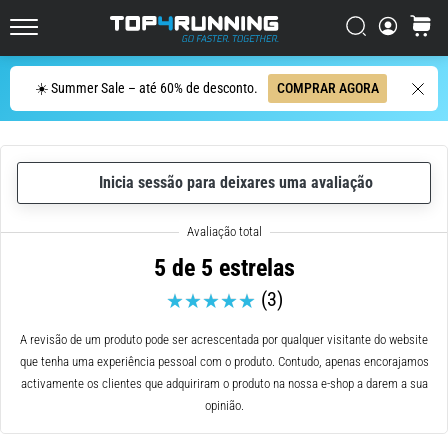
ser
resumido
Procurar
cesto
Top4Running.pt
em
uma
Procurar
☀️ Summer Sale – até 60% de desconto.
COMPRAR AGORA
frase:
dói,
mas
vale
Inicia sessão para deixares uma avaliação
a
pena!
Que
benefícios
5 de 5 estrelas
ele
(3)
oferece,
quais
tipos
A revisão de um produto pode ser acrescentada por qualquer visitante do website
de…
que tenha uma experiência pessoal com o produto. Contudo, apenas encorajamos
activamente os clientes que adquiriram o produto na nossa e-shop a darem a sua
opinião.
7. 8. 2026
•