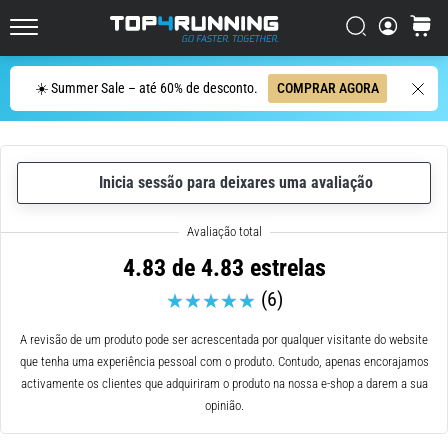
ser
resumido
Procurar
cesto
Top4Running.pt
em
uma
Procurar
☀️ Summer Sale – até 60% de desconto.
COMPRAR AGORA
frase:
dói,
mas
vale
Inicia sessão para deixares uma avaliação
a
pena!
Que
benefícios
4.83 de 4.83 estrelas
ele
(6)
oferece,
quais
tipos
A revisão de um produto pode ser acrescentada por qualquer visitante do website
de…
que tenha uma experiência pessoal com o produto. Contudo, apenas encorajamos
activamente os clientes que adquiriram o produto na nossa e-shop a darem a sua
opinião.
7. 8. 2026
•