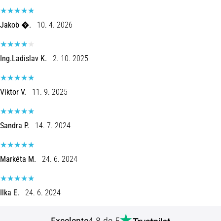
8 minutos lendo
Corrida
Jakob �.
10. 4. 2026
de
vaivém
Ing.Ladislav K.
2. 10. 2025
e
teste
beep:
Viktor V.
11. 9. 2025
O
que
são
Sandra P.
14. 7. 2024
e
como
são
Markéta M.
24. 6. 2024
realizados?
Na
prática,
Ilka E.
24. 6. 2024
o
shuttle
Excelente
4.8 de 5