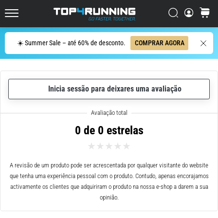
ser
resumido
Procurar
cesto
Top4Running.pt
em
uma
Procurar
☀️ Summer Sale – até 60% de desconto.
COMPRAR AGORA
frase:
dói,
mas
vale
Inicia sessão para deixares uma avaliação
a
pena!
Que
benefícios
0 de 0 estrelas
ele
oferece,
quais
tipos
A revisão de um produto pode ser acrescentada por qualquer visitante do website
de…
que tenha uma experiência pessoal com o produto. Contudo, apenas encorajamos
activamente os clientes que adquiriram o produto na nossa e-shop a darem a sua
opinião.
7. 8. 2026
•