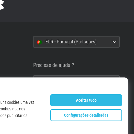
EUR - Portugal (Português)
i
Precisas de ajuda ?
info@top4running.pt
essoais