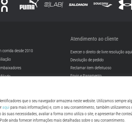
Atendimento ao cliente
m corrida desde 2010
Exercer o direito de livre resolução aqu
iliação
Devolução de pedido
Embaixadores
Reclamar item defeituoso
Envio e Pagamento
filiado
Encontre o tamanho certo
rreiras
Contato
Cookies
FAQ - Perguntas Frequentes
ições
Regulamento de Proteção de Dados P