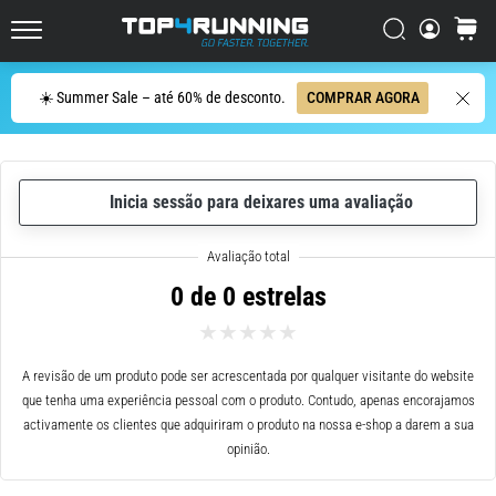
ser
resumido
Procurar
cesto
Top4Running.pt
em
uma
Procurar
☀️ Summer Sale – até 60% de desconto.
COMPRAR AGORA
frase:
dói,
mas
vale
Inicia sessão para deixares uma avaliação
a
pena!
Que
benefícios
0 de 0 estrelas
ele
oferece,
quais
tipos
A revisão de um produto pode ser acrescentada por qualquer visitante do website
de…
que tenha uma experiência pessoal com o produto. Contudo, apenas encorajamos
activamente os clientes que adquiriram o produto na nossa e-shop a darem a sua
opinião.
7. 8. 2026
•