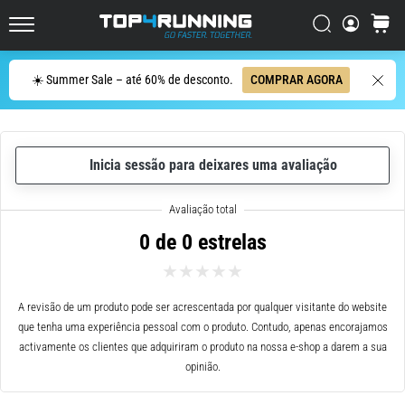
ser
resumido
Procurar
cesto
Top4Running.pt
em
uma
Procurar
☀️ Summer Sale – até 60% de desconto.
COMPRAR AGORA
frase:
dói,
mas
vale
Inicia sessão para deixares uma avaliação
a
pena!
Que
benefícios
0 de 0 estrelas
ele
oferece,
quais
tipos
A revisão de um produto pode ser acrescentada por qualquer visitante do website
de…
que tenha uma experiência pessoal com o produto. Contudo, apenas encorajamos
activamente os clientes que adquiriram o produto na nossa e-shop a darem a sua
opinião.
7. 8. 2026
•