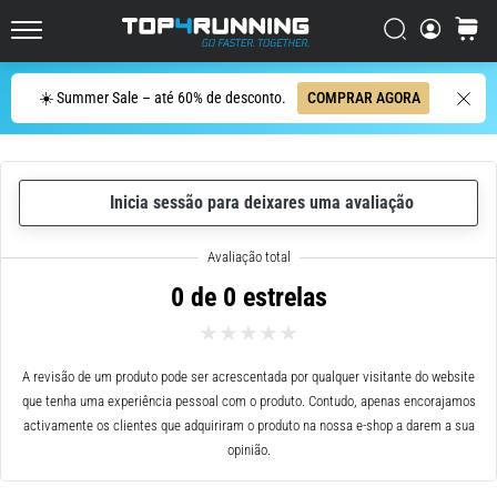
ser
resumido
Procurar
cesto
Top4Running.pt
em
uma
Procurar
☀️ Summer Sale – até 60% de desconto.
COMPRAR AGORA
frase:
dói,
mas
vale
Inicia sessão para deixares uma avaliação
a
pena!
Que
benefícios
0 de 0 estrelas
ele
oferece,
quais
tipos
A revisão de um produto pode ser acrescentada por qualquer visitante do website
de…
que tenha uma experiência pessoal com o produto. Contudo, apenas encorajamos
activamente os clientes que adquiriram o produto na nossa e-shop a darem a sua
opinião.
7. 8. 2026
•