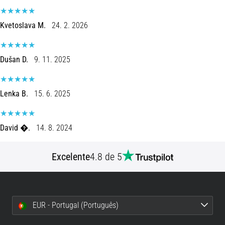
são…
Kvetoslava M.
24. 2. 2026
5. 8. 2026
•
7 minutos lendo
Dušan D.
9. 11. 2025
Fascite
Plantar:
Lenka B.
15. 6. 2025
Sintomas,
Causas
e
David �.
14. 8. 2024
Tratamento
Está
Excelente
4.8 de 5
sentindo
uma
dor
aguda
no
EUR - Portugal (Português)
calcanhar
durante