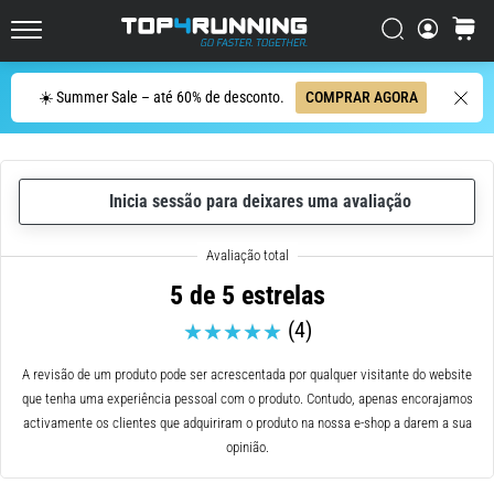
dor
Procurar
cesto
no
Top4Running.pt
joelho
vai
Procurar
☀️ Summer Sale – até 60% de desconto.
COMPRAR AGORA
afetar
todos
os
corredores
Inicia sessão para deixares uma avaliação
pelo
menos
uma
vez
5 de 5 estrelas
na
(4)
vida,
seja
A revisão de um produto pode ser acrescentada por qualquer visitante do website
você
que tenha uma experiência pessoal com o produto. Contudo, apenas encorajamos
amador
activamente os clientes que adquiriram o produto na nossa e-shop a darem a sua
ou
opinião.
profissional.
Quais