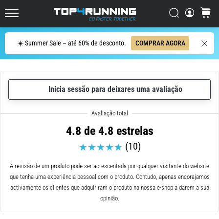
de
corrida
Procurar
cesto
Top4Running.pt
com
maior
Procurar
☀️ Summer Sale – até 60% de desconto.
COMPRAR AGORA
amortecimento?
Descubra
os
ténis
com
Inicia sessão para deixares uma avaliação
amortecimento
para
estrada…
4.8 de 4.8 estrelas
(10)
5. 8. 2026
•
A revisão de um produto pode ser acrescentada por qualquer visitante do website
8 minutos lendo
que tenha uma experiência pessoal com o produto. Contudo, apenas encorajamos
Causas
activamente os clientes que adquiriram o produto na nossa e-shop a darem a sua
mais
opinião.
comuns