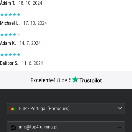
Ádám T.
18. 10. 2024
uma
vez
na
Michael L.
17. 10. 2024
vida,
seja
você
Adam K.
14. 7. 2024
amador
ou
profissional.
Dalibor S.
11. 6. 2024
Quais
são…
Excelente
4.8 de 5
5. 8. 2026
•
7 minutos lendo
EUR - Portugal (Português)
Fascite
Plantar:
Sintomas,
info@top4running.pt
Causas