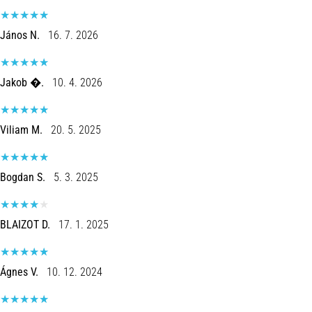
de
dor
János N.
16. 7. 2026
no
joelho
durante
Jakob �.
10. 4. 2026
e
após
a
Viliam M.
20. 5. 2025
corrida
A
dor
Bogdan S.
5. 3. 2025
no
joelho
vai
BLAIZOT D.
17. 1. 2025
afetar
todos
os
Ágnes V.
10. 12. 2024
corredores
pelo
menos